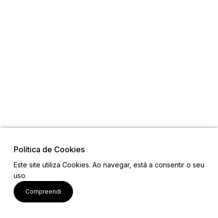
Política de Cookies
Este site utiliza Cookies. Ao navegar, está a consentir o seu
uso.
Política de Privacidade
Compreendi
© 2026 - Alto Minho 2030
Todos os direitos reservados.